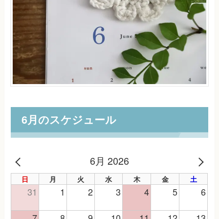
6月のスケジュール
6月 2026
PREV
NE
日
月
火
水
木
金
土
31
1
2
3
4
5
6
7
8
9
10
11
12
13