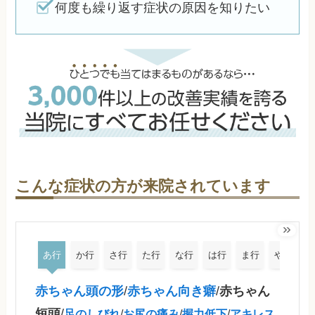
何度も繰り返す症状の原因を知りたい
こんな症状の方が来院されています
あ行
か行
さ行
た行
な行
は行
ま行
や行
赤ちゃん頭の形
/
赤ちゃん向き癖
/
赤ちゃん
短頭
/
足のしびれ
/
お尻の痛み
/
握力低下
/
アキレス