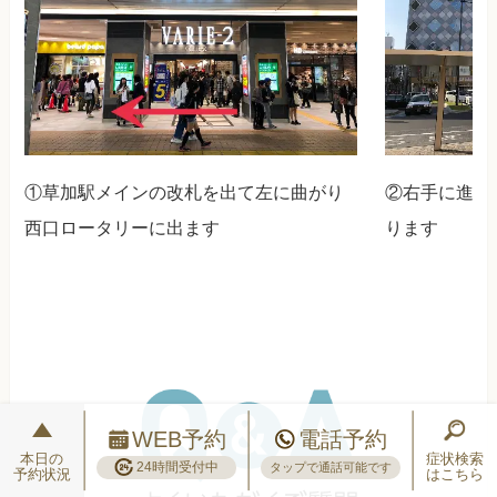
①草加駅メインの改札を出て左に曲がり
②右手に進む
西口ロータリーに出ます
ります
WEB予約
電話予約
本日の
症状検索
24時間受付中
タップで通話可能です
予約状況
はこちら