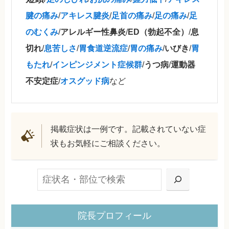
腱の痛み
/
アキレス腱炎
/
足首の痛み
/
足の痛み
/
足
のむくみ
/
アレルギー性鼻炎
/
ED（勃起不全）
/
息
切れ
/
息苦しさ
/
胃食道逆流症
/
胃の痛み
/
いびき
/
胃
もたれ
/
インピンジメント症候群
/
うつ病
/
運動器
不安定症
/
オスグッド病
など
掲載症状は一例です。記載されていない症
状もお気軽にご相談ください。
検索
院長プロフィール