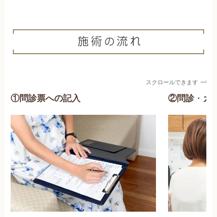
スクロールできます
①問診票への記入
②問診
・
カ