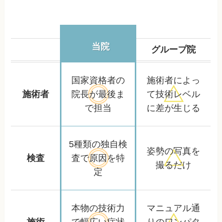
当院
グループ院
国家資格者の
施術者によっ
施術者
院長が
最後ま
て
技術レベル
で担当
に差が生じる
5種類の独自検
姿勢の写真を
検査
査で
原因を特
撮るだけ
定
本物の技術力
マニュアル通
施術
で幅広い
症状
りの
ワンパタ