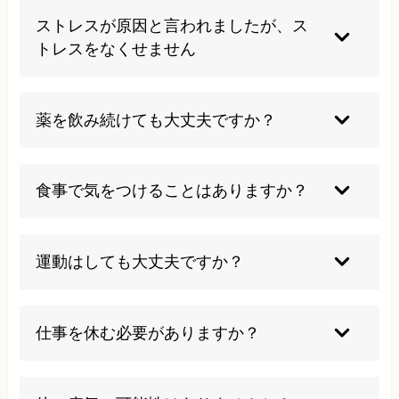
能性もあり、長期的な管理が必要な疾患です。生
ストレスが原因と言われましたが、ス
活習慣の改善と継続的なケアが重要になります。
トレスをなくせません
完全にストレスをなくすことは困難ですが、スト
レス発散方法を見つけたり、受け止め方を変える
薬を飲み続けても大丈夫ですか？
ことで症状の改善が期待できます。
医師の指導のもとで適切に服用すれば安全です
が、定期的な診察で効果と副作用をチェックする
食事で気をつけることはありますか？
ことが大切です。根本改善を目指すことも重要で
す。
一度に大量に食べず、高脂肪食や刺激物を避け、
規則正しい食事時間を心がけることが重要です。
運動はしても大丈夫ですか？
よく噛んで食べることも効果的です。
適度な運動はストレス解消や胃腸機能の改善に有
効ですが、激しい運動は避け、体調に合わせて行
仕事を休む必要がありますか？
いましょう。散歩などの軽い運動から始めること
をお勧めします。
症状の程度によりますが、多くの場合は仕事を続
けながら治療が可能です。ただし、ストレス管理