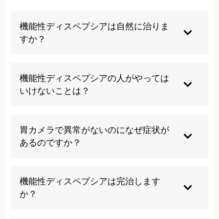
機能性ディスペプシアは自然に治りま
すか？
症状があまり気にならない場合は自然経過で改善
することもありますが、多くの場合は適切な治療
機能性ディスペプシアの人がやっては
と生活習慣の改善が必要です。早期対処すること
いけないことは？
で改善までの期間を短縮できます。
高脂肪食、大量の飲酒、喫煙、不規則な食事、過
度なストレスは症状を悪化させるため避けましょ
胃カメラで異常がないのになぜ症状が
う。特にストレス管理は重要な要素となります。
あるのですか？
胃の構造に問題はなくても、胃の動きや感覚が過
敏になることで症状が現れます。これが機能性疾
機能性ディスペプシアは完治します
患の特徴で、機能の低下が原因となります。
か？
適切な治療により症状は改善しますが、再発の可