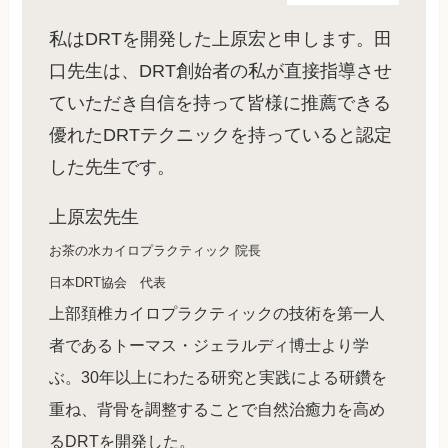
私はDRTを開発した上原宏と申します。田
口先生は、DRT創始者の私が直接指導させ
ていただき自信を持って皆様に推薦できる
優れたDRTテクニックを持っていると認定
した先生です。
上原宏先生
お茶の水カイロプラクティック 院長
日本DRT協会 代表
上部頚椎カイロプラクティックの技術を第一人
者であるトーマス・ジェラルディ博士より学
ぶ。30年以上にわたる研究と実践による研鑽を
重ね、背骨を調整することで自然治癒力を高め
るDRTを開発した。