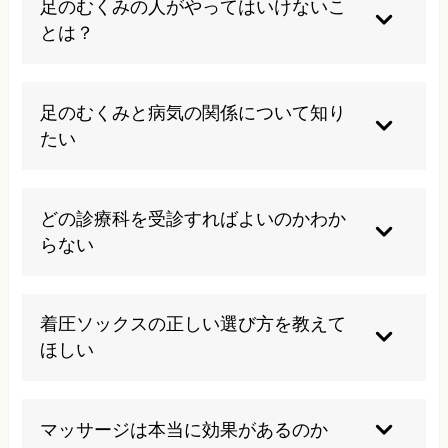
足のむくみの人がやってはいけないこ
切な治療が必要です。放置すると悪化する可能性
とは？
があるため、早めの対応をお勧めします。
塩分の過剰摂取、長時間の同じ姿勢、きつい靴の
着用、過度な水分制限は避けるべきです。これら
足のむくみと病気の関係について知り
は血液循環を悪化させ、むくみを助長する原因と
たい
なります。
心不全、腎臓病、肝臓病などの内臓疾患や血管疾
患が隠れている場合があるため、継続するむくみ
どの診療科を受診すればよいのかわか
は医療機関での検査が重要です。特に片足だけの
らない
むくみは血栓症の可能性もあります。
まずは内科で全身状態を調べてもらい、必要に応
じて循環器内科や血管外科など専門科への紹介を
着圧ソックスの正しい選び方を教えて
受けることをお勧めします。初期段階では判断が
ほしい
難しいため、専門医の診断が大切です。
医療用弾性ストッキングを選び、足首の圧迫圧が
最も高く段階的に圧が弱くなるものを、医師と相
マッサージは本当に効果があるのか
談して適切なサイズを選択してください。間違っ