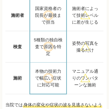
国家資格者の
施術者によっ
施術者
院長が
最後ま
て
技術レベル
で担当
に差が生じる
5種類の独自検
姿勢の写真を
検査
査で
原因を特
撮るだけ
定
本物の技術力
マニュアル通
施術
で幅広い
症状
りの
ワンパタ
に対応可能
ーンな施術
当院では
身体の変化や症状の波を見逃さないよう