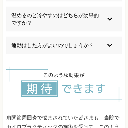
はありません。
個人差がありますが、一般的には約半年から1年
程度が目安とされています。適切な治療を早期に
温めるのと冷やすのはどちらが効果的
開始することで、改善期間を短縮できる可能性が
ですか？
あります。
急性期の強い炎症がある時期は冷やし、炎症が落
ち着いた慢性期は温めることが一般的です。血液
運動はした方がよいのでしょうか？
循環を改善することで症状の緩和が期待できま
す。
病期によって異なります。炎症期は安静が重要で
すが、痛みが落ち着いた拘縮期以降は適切な運動
療法が必要です。自己判断ではなく、専門家の指
導のもとで行うことが大切です。
肩関節周囲炎で悩まされていた皆さまも、当院で
カイロプラクティックの施術を受けて、このよう