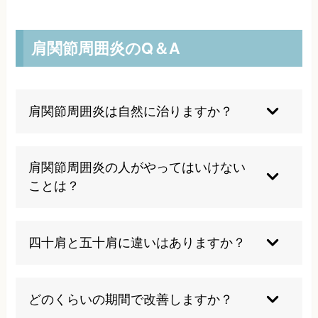
肩関節周囲炎のQ＆A
肩関節周囲炎は自然に治りますか？
自然治癒する場合もありますが、発症者の約40％
は症状が3年以上残るという報告があります。早
肩関節周囲炎の人がやってはいけない
期の適切な治療により改善期間を短縮できるた
ことは？
め、放置せずに専門的な治療を受けることをお勧
めします。
炎症期に無理やり肩を動かすことは避けてくださ
い。痛みが強い時期の過度な運動は炎症を長引か
四十肩と五十肩に違いはありますか？
せる原因となります。適切な時期に正しい方法で
運動することが重要です。
基本的に同じ疾患で、発症年齢による呼び方の違
いです。40代で発症すれば四十肩、50代で発症す
どのくらいの期間で改善しますか？
れば五十肩と呼ばれますが、症状や治療法に違い