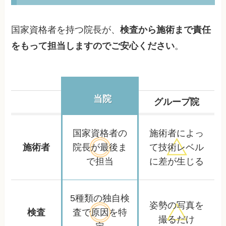
国家資格者を持つ院長が、
検査から施術まで責任
をもって担当しますのでご安心ください
。
当院
グループ院
国家資格者の
施術者によっ
施術者
院長が
最後ま
て
技術レベル
で担当
に差が生じる
5種類の独自検
姿勢の写真を
検査
査で
原因を特
撮るだけ