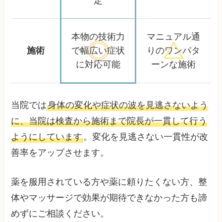
定
本物の技術力
マニュアル通
施術
で幅広い
症状
りの
ワンパタ
に対応可能
ーンな施術
当院では
身体の変化や症状の波を見逃さないよう
に、当院は検査から施術まで院長が一貫して行う
ようにしています
。変化を見逃さない一貫性が改
善率をアップさせます。
薬を服用されている方や薬に頼りたくない方、整
体やマッサージで効果が期待できなかった方も諦
めずにご相談ください。