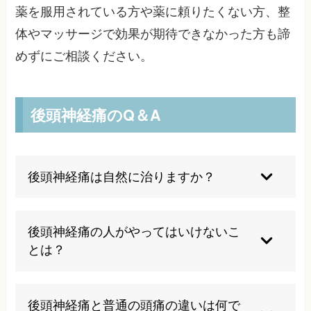
薬を服用されている方や薬に頼りたくない方、整
体やマッサージで効果が期待できなかった方も諦
めずにご相談ください。
後頭神経痛のQ＆A
後頭神経痛は自然に治りますか？
軽度の場合は1～2週間程度で自然に改善すること
もありますが、根本的な原因が解決されない限り
後頭神経痛の人がやってはいけないこ
再発しやすく症状が慢性化する可能性もあるため
とは？
早期の適切な治療をお勧めします。
長時間の前かがみ姿勢、スマホの長時間使用、首
や肩に負担をかける姿勢を避け、温めたりマッサ
後頭神経痛と普通の頭痛の違いは何で