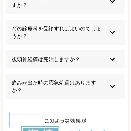
ージを行うと血管拡張が促進され痛みが悪化する
すか？
恐れがあるため注意が必要です。
一般的な頭痛は頭全体が重い感じですが、後頭神
経痛は電気が走るような鋭い痛みが特定の神経に
どの診療科を受診すればよいのでしょ
沿って数秒から数分間続き、痛みがない時は全く
うか？
症状がないのが特徴です。
脳神経内科や脳神経外科、頭痛外来での受診をお
勧めします。まずは神経学的な検査で重篤な疾患
後頭神経痛は完治しますか？
を除外し適切な診断を受けることが重要です。そ
の後カイロプラクティック等で根本的な問題解決
根本的な原因となる姿勢や生活習慣を改善し適切
を図ります。
な治療を継続することで症状の完全な改善は可能
痛みが出た時の応急処置はあります
です。ただし原因を取り除かない限り再発のリス
か？
クは残ります。
痛みが強い時は安静にして横になり、患部をアイ
スパックなどで冷やすことで痛みが軽減されるこ
とがありますが、温めると改善することもあるの
でその限りではありません。