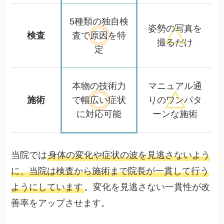
5種類の独自検
姿勢の写真を
検査
査で
原因を特
撮るだけ
定
本物の技術力
マニュアル通
施術
で幅広い
症状
りの
ワンパタ
に対応可能
ーンな施術
当院では
身体の変化や症状の波を見逃さないよう
に、当院は検査から施術まで院長が一貫して行う
ようにしています
。変化を見逃さない一貫性が改
善率をアップさせます。