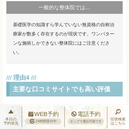
一般的な整体院では…
基礎医学の知識すら学んでいない無資格の自称治
療家が数多く存在するのが現状です。ワンパター
ンな施術しかできない整体院にはご注意くださ
い。
主要な口コミサイトでも高い評価
WEB予約
電話予約
本日の
症状検索
24時間受付中
タップで通話可能です
予約状況
はこちら