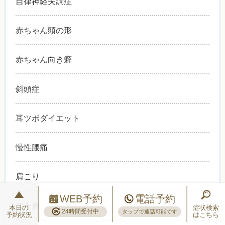
自律神経失調症
赤ちゃん頭の形
赤ちゃん向き癖
斜頭症
耳ツボダイエット
慢性腰痛
肩こり
WEB予約
電話予約
四十肩
本日の
症状検索
24時間受付中
タップで通話可能です
予約状況
はこちら